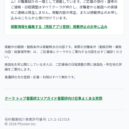
ム）が職業紹介の一環として掲載しています。ご応募の受付・選考の
ご連絡・日程調整はすべてクーラが仲介し、求職者から施設への直接
のご連絡は発生しません。掲載内容の修正、または掲載停止のお申し
込みはこちらから受け付けています。
掲載情報を編集する（施設アプリ登録）
掲載停止のお申し込み
掲載中の報酬・勤務条件は掲載時点の内容です。実際の労働条件（勤務日時・業務
内容・就業場所等）は、 ご応募後にクーラからご案内する内容を必ずご確認くださ
い。
施設名を非公開としている求人は、ご応募後の日程調整の際に施設名・所在地の詳
細をご案内します。
看護師の方の登録・応募・利用はすべて無料です。
クーラ トップ
看護師エリアガイド
看護師向け記事
よくある質問
有料職業紹介事業許可番号: 13-ユ-315316
© 2026 Phonim Inc.