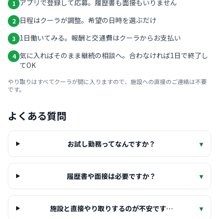
アプリで登録して応募。履歴書も面接もいりません
1
日程はクーラが調整。希望の日時を選ぶだけ
2
1日働いてみる。報酬と交通費はクーラからお支払い
3
気に入ればそのまま継続の相談へ。合わなければ1日で終了し
4
てOK
やり取りはすべてクーラが間に入りますので、施設への直接のご連絡は不要
です。
よくある質問
お試し勤務ってなんですか？
▾
履歴書や面接は必要ですか？
▾
施設と直接やり取りするのが不安です…
▾