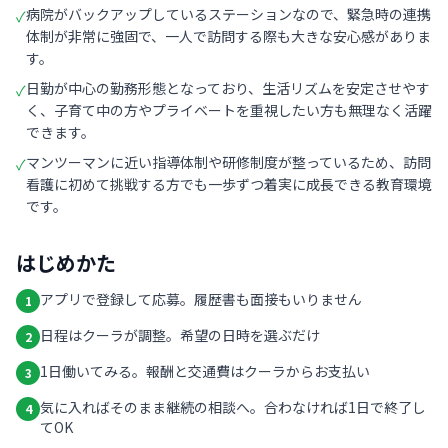
病院がバックアップしているステーションなので、緊急時の連携
✓
体制が非常に強固で、一人で訪問する際も大きな安心感がありま
す。
日勤が中心の勤務形態となっており、生活リズムを安定させやす
✓
く、子育て中の方やプライベートを重視したい方も無理なく活躍
できます。
マンツーマンに近い指導体制や研修制度が整っているため、訪問
✓
看護に初めて挑戦する方でも一歩ずつ着実に成長できる教育環境
です。
はじめかた
アプリで登録して応募。履歴書も面接もいりません
1
日程はクーラが調整。希望の日時を選ぶだけ
2
1日働いてみる。報酬と交通費はクーラからお支払い
3
気に入ればそのまま継続の相談へ。合わなければ1日で終了し
4
てOK