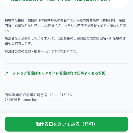
掲載中の報酬・勤務条件は掲載時点の内容です。実際の労働条件（勤務日時・業務
内容・就業場所等）は、 ご応募後にクーラからご案内する内容を必ずご確認くださ
い。
施設名を非公開としている求人は、ご応募後の日程調整の際に施設名・所在地の詳
細をご案内します。
看護師の方の登録・応募・利用はすべて無料です。
クーラ トップ
看護師エリアガイド
看護師向け記事
よくある質問
有料職業紹介事業許可番号: 13-ユ-315316
© 2026 Phonim Inc.
働ける日をきいてみる（無料）