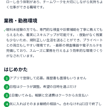
ローし合う体制があり、チームワークを大切にしながら気持ちよ
く仕事ができる職場です。
業務・勤務環境
眼科未経験の方でも、専門的な検査や診察補助を丁寧に教えても
✓
らえるため、着実にスキルアップが可能です。 - 夜勤がなく残業
も少ないため、規則正しい生活を送ることができ、プライベート
との両立もしやすい環境です。 - 最新の検査機器や電子カルテを
完備しており、スムーズに業務を行えるよう効率的な環境づくり
がなされています。
はじめかた
アプリで登録して応募。履歴書も面接もいりません
1
日程はクーラが調整。希望の日時を選ぶだけ
2
1日働いてみる。報酬と交通費はクーラからお支払い
3
気に入ればそのまま継続の相談へ。合わなければ1日で終了し
4