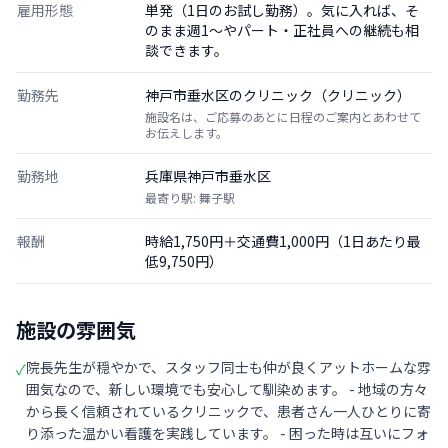
雇用形態
単発（1日のお試し勤務）。気に入れば、そ
のまま週1〜やパート・正社員への継続も相
談できます。
勤務先
神戸市垂水区のクリニック（クリニック）
施設名は、ご応募のあとに日程のご案内とあわせて
お伝えします。
勤務地
兵庫県神戸市垂水区
最寄り駅: 舞子駅
報酬
時給1,750円＋交通費1,000円（1日あたり最
低9,750円）
施設の雰囲気
院長先生が穏やかで、スタッフ同士も仲が良くアットホームな雰
✓
囲気なので、新しい環境でも安心して馴染めます。 - 地域の方々
から長く信頼されているクリニックで、患者さん一人ひとりに寄
り添った温かい看護を実践しています。 - 困った時は互いにフォ