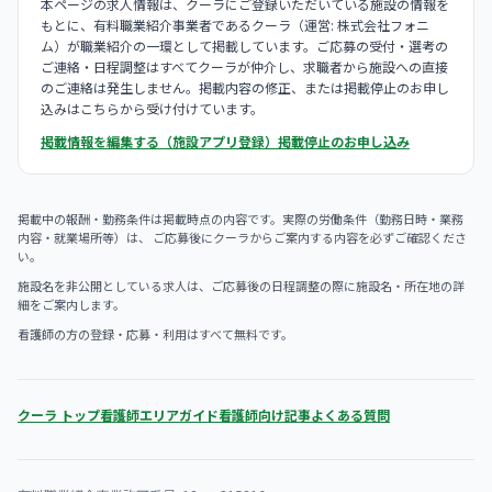
本ページの求人情報は、クーラにご登録いただいている施設の情報を
もとに、有料職業紹介事業者であるクーラ（運営: 株式会社フォニ
ム）が職業紹介の一環として掲載しています。ご応募の受付・選考の
ご連絡・日程調整はすべてクーラが仲介し、求職者から施設への直接
のご連絡は発生しません。掲載内容の修正、または掲載停止のお申し
込みはこちらから受け付けています。
掲載情報を編集する（施設アプリ登録）
掲載停止のお申し込み
掲載中の報酬・勤務条件は掲載時点の内容です。実際の労働条件（勤務日時・業務
内容・就業場所等）は、 ご応募後にクーラからご案内する内容を必ずご確認くださ
い。
施設名を非公開としている求人は、ご応募後の日程調整の際に施設名・所在地の詳
細をご案内します。
看護師の方の登録・応募・利用はすべて無料です。
クーラ トップ
看護師エリアガイド
看護師向け記事
よくある質問