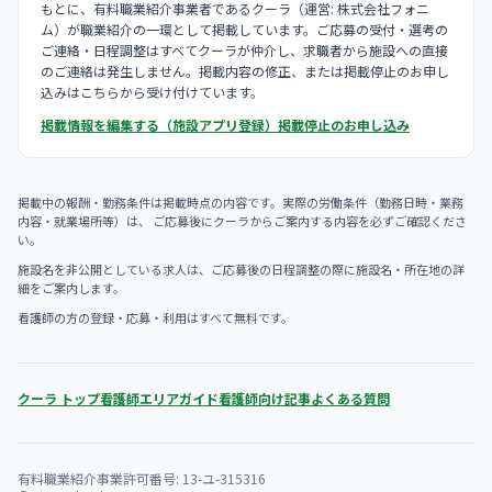
もとに、有料職業紹介事業者であるクーラ（運営: 株式会社フォニ
ム）が職業紹介の一環として掲載しています。ご応募の受付・選考の
ご連絡・日程調整はすべてクーラが仲介し、求職者から施設への直接
のご連絡は発生しません。掲載内容の修正、または掲載停止のお申し
込みはこちらから受け付けています。
掲載情報を編集する（施設アプリ登録）
掲載停止のお申し込み
掲載中の報酬・勤務条件は掲載時点の内容です。実際の労働条件（勤務日時・業務
内容・就業場所等）は、 ご応募後にクーラからご案内する内容を必ずご確認くださ
い。
施設名を非公開としている求人は、ご応募後の日程調整の際に施設名・所在地の詳
細をご案内します。
看護師の方の登録・応募・利用はすべて無料です。
クーラ トップ
看護師エリアガイド
看護師向け記事
よくある質問
有料職業紹介事業許可番号: 13-ユ-315316