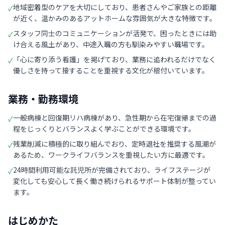
地域密着型のケアを大切にしており、患者さんやご家族との距離
✓
が近く、温かみのあるアットホームな雰囲気が大きな特徴です。
スタッフ同士のコミュニケーションが活発で、困ったときには助
✓
け合える風土があり、中途入職の方も馴染みやすい職場です。
「心に寄り添う看護」を掲げており、業務に追われるだけでなく
✓
優しさを持って接することを重視する文化が根付いています。
業務・勤務環境
一般病棟と回復期リハ病棟があり、急性期から在宅復帰までの過
✓
程をじっくりとバランスよく学ぶことができる環境です。
残業削減に積極的に取り組んでおり、定時退社を推奨する風潮が
✓
あるため、ワークライフバランスを重視したい方に最適です。
24時間利用可能な託児所が完備されており、ライフステージが
✓
変化しても安心して長く働き続けられるサポート体制が整ってい
ます。
はじめかた