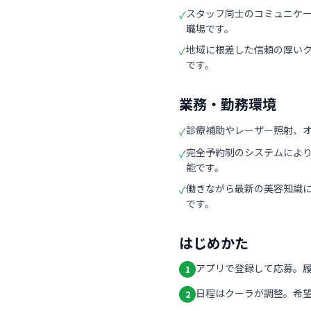
スタッフ同士のコミュニケ
✓
職場です。
地域に根差した信頼の厚い
✓
です。
業務・勤務環境
診療補助やレーザー照射、
✓
完全予約制のシステムによ
✓
能です。
働きながら最新の美容知識
✓
です。
はじめかた
アプリで登録して応募。
1
日程はクーラが調整。希
2