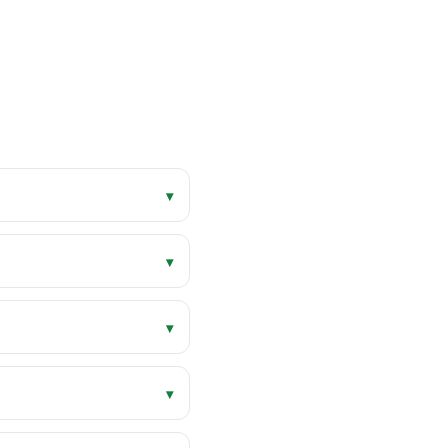
▾
▾
▾
▾