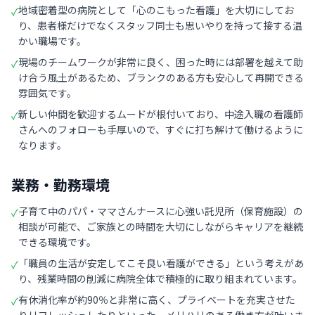
地域密着型の病院として「心のこもった看護」を大切にしてお
✓
り、患者様だけでなくスタッフ同士も思いやりを持って接する温
かい職場です。
現場のチームワークが非常に良く、困った時には部署を越えて助
✓
け合う風土があるため、ブランクのある方も安心して再開できる
雰囲気です。
新しい仲間を歓迎するムードが根付いており、中途入職の看護師
✓
さんへのフォローも手厚いので、すぐに打ち解けて働けるように
なります。
業務・勤務環境
子育て中のパパ・ママさんナースに心強い託児所（保育施設）の
✓
相談が可能で、ご家族との時間を大切にしながらキャリアを継続
できる環境です。
「職員の生活が安定してこそ良い看護ができる」という考えがあ
✓
り、残業時間の削減に病院全体で積極的に取り組まれています。
有休消化率が約90％と非常に高く、プライベートを充実させた
✓