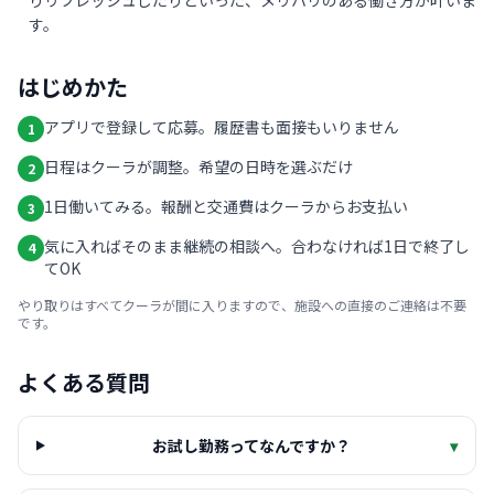
りリフレッシュしたりといった、メリハリのある働き方が叶いま
す。
はじめかた
アプリで登録して応募。履歴書も面接もいりません
1
日程はクーラが調整。希望の日時を選ぶだけ
2
1日働いてみる。報酬と交通費はクーラからお支払い
3
気に入ればそのまま継続の相談へ。合わなければ1日で終了し
4
てOK
やり取りはすべてクーラが間に入りますので、施設への直接のご連絡は不要
です。
よくある質問
お試し勤務ってなんですか？
▾