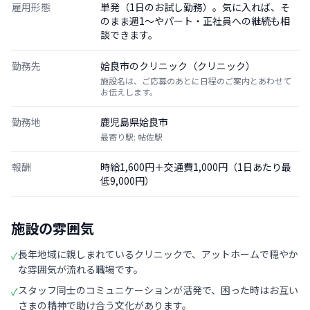
雇用形態
単発（1日のお試し勤務）。気に入れば、そ
のまま週1〜やパート・正社員への継続も相
談できます。
勤務先
姶良市のクリニック（クリニック）
施設名は、ご応募のあとに日程のご案内とあわせて
お伝えします。
勤務地
鹿児島県姶良市
最寄り駅: 帖佐駅
報酬
時給1,600円＋交通費1,000円（1日あたり最
低9,000円）
施設の雰囲気
長年地域に親しまれているクリニックで、アットホームで穏やか
✓
な雰囲気が流れる職場です。
スタッフ同士のコミュニケーションが活発で、困った時はお互い
✓
さまの精神で助け合う文化があります。