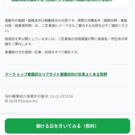
掲載中の報酬・勤務条件は掲載時点の内容です。実際の労働条件（勤務日時・業務
内容・就業場所等）は、 ご応募後にクーラからご案内する内容を必ずご確認くださ
い。
施設名を非公開としている求人は、ご応募後の日程調整の際に施設名・所在地の詳
細をご案内します。
看護師の方の登録・応募・利用はすべて無料です。
クーラ トップ
看護師エリアガイド
看護師向け記事
よくある質問
有料職業紹介事業許可番号: 13-ユ-315316
© 2026 Phonim Inc.
働ける日をきいてみる（無料）