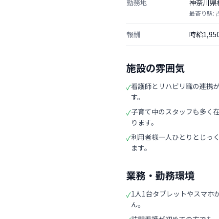
勤務地
神奈川県
最寄り駅:
報酬
時給1,9
施設の雰囲気
看護師とリハビリ職の連携
✓
す。
子育て中のスタッフも多く
✓
ります。
利用者様一人ひとりとじっ
✓
ます。
業務・勤務環境
1人1台タブレットやスマホ
✓
ん。