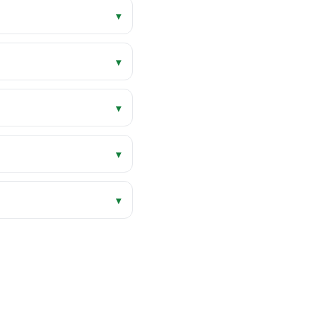
▾
▾
▾
▾
▾