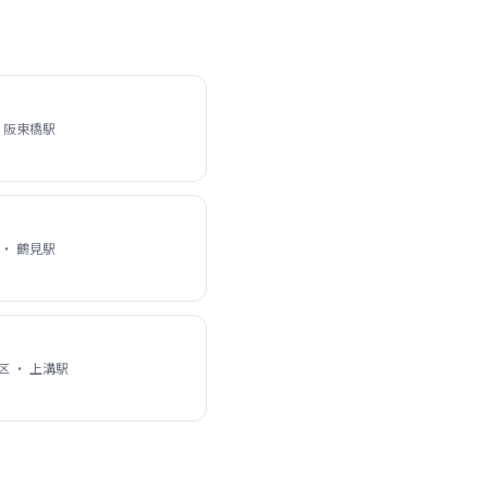
 阪東橋駅
・ 鶴見駅
 ・ 上溝駅