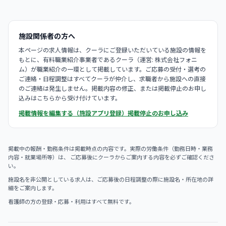
施設関係者の方へ
本ページの求人情報は、クーラにご登録いただいている施設の情報を
もとに、有料職業紹介事業者であるクーラ（運営: 株式会社フォニ
ム）が職業紹介の一環として掲載しています。ご応募の受付・選考の
ご連絡・日程調整はすべてクーラが仲介し、求職者から施設への直接
のご連絡は発生しません。掲載内容の修正、または掲載停止のお申し
込みはこちらから受け付けています。
掲載情報を編集する（施設アプリ登録）
掲載停止のお申し込み
掲載中の報酬・勤務条件は掲載時点の内容です。実際の労働条件（勤務日時・業務
内容・就業場所等）は、 ご応募後にクーラからご案内する内容を必ずご確認くださ
い。
施設名を非公開としている求人は、ご応募後の日程調整の際に施設名・所在地の詳
細をご案内します。
看護師の方の登録・応募・利用はすべて無料です。