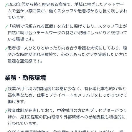
1950年代から続く歴史ある病院で、地域に根ざしたアットホー
✓
ムで温かい雰囲気が、働くスタッフや患者様からも長く親しまれ
ています。
「親切で信頼される医療」を方針に掲げており、スタッフ同士が
✓
自然に助け合うチームワークの良さが現場にしっかりと根付いて
いる職場です。
患者様一人ひとりとゆったり向き合う看護を大切にしており、穏
✓
やかな時間が流れる環境で、心のこもったケアを実践したい方に
最適な空気感です。
業務・勤務環境
残業が月平均2時間程度と非常に少なく、有休消化率も約87％と
✓
高水準なため、仕事とプライベートのメリハリをしっかりつけて
働けます。
教育体制が充実しており、中途採用の方にもプリセプターがつく
✓
ほか、月1回程度の院内研修や外部研修への参加支援も積極的に
行われています。