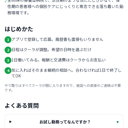
全60床の療養型病院で、急性期のような慌ただしさがなく、慢
✓
性期の患者様への個別ケアにじっくりと専念できる落ち着いた勤
務環境です。
はじめかた
アプリで登録して応募。履歴書も面接もいりません
1
日程はクーラが調整。希望の日時を選ぶだけ
2
1日働いてみる。報酬と交通費はクーラからお支払い
3
気に入ればそのまま継続の相談へ。合わなければ1日で終了し
4
てOK
やり取りはすべてクーラが間に入りますので、施設への直接のご連絡は不要
です。
よくある質問
お試し勤務ってなんですか？
▾