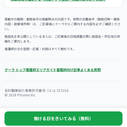
掲載中の報酬・勤務条件は掲載時点の内容です。実際の労働条件（勤務日時・業務
内容・就業場所等）は、 ご応募後にクーラからご案内する内容を必ずご確認くださ
い。
施設名を非公開としている求人は、ご応募後の日程調整の際に施設名・所在地の詳
細をご案内します。
看護師の方の登録・応募・利用はすべて無料です。
クーラ トップ
看護師エリアガイド
看護師向け記事
よくある質問
有料職業紹介事業許可番号: 13-ユ-315316
© 2026 Phonim Inc.
働ける日をきいてみる（無料）