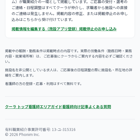
ム）が職業紹介の一環として掲載しています。ご応募の受付・選考の
ご連絡・日程調整はすべてクーラが仲介し、求職者から施設への直接
のご連絡は発生しません。掲載内容の修正、または掲載停止のお申し
込みはこちらから受け付けています。
掲載情報を編集する（施設アプリ登録）
掲載停止のお申し込み
掲載中の報酬・勤務条件は掲載時点の内容です。実際の労働条件（勤務日時・業務
内容・就業場所等）は、 ご応募後にクーラからご案内する内容を必ずご確認くださ
い。
施設名を非公開としている求人は、ご応募後の日程調整の際に施設名・所在地の詳
細をご案内します。
看護師の方の登録・応募・利用はすべて無料です。
クーラ トップ
看護師エリアガイド
看護師向け記事
よくある質問
有料職業紹介事業許可番号: 13-ユ-315316
© 2026 Phonim Inc.