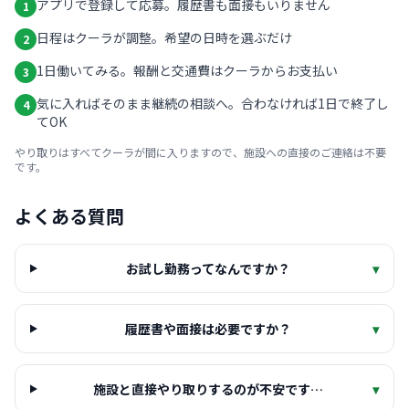
アプリで登録して応募。履歴書も面接もいりません
1
日程はクーラが調整。希望の日時を選ぶだけ
2
1日働いてみる。報酬と交通費はクーラからお支払い
3
気に入ればそのまま継続の相談へ。合わなければ1日で終了し
4
てOK
やり取りはすべてクーラが間に入りますので、施設への直接のご連絡は不要
です。
よくある質問
お試し勤務ってなんですか？
▾
履歴書や面接は必要ですか？
▾
施設と直接やり取りするのが不安です…
▾