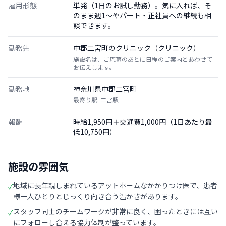
雇用形態
単発（1日のお試し勤務）。気に入れば、そ
のまま週1〜やパート・正社員への継続も相
談できます。
勤務先
中郡二宮町のクリニック（クリニック）
施設名は、ご応募のあとに日程のご案内とあわせて
お伝えします。
勤務地
神奈川県中郡二宮町
最寄り駅: 二宮駅
報酬
時給1,950円＋交通費1,000円（1日あたり最
低10,750円）
施設の雰囲気
地域に長年親しまれているアットホームなかかりつけ医で、患者
✓
様一人ひとりとじっくり向き合う温かさがあります。
スタッフ同士のチームワークが非常に良く、困ったときには互い
✓
にフォローし合える協力体制が整っています。