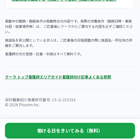
掲載中の報酬・勤務条件は掲載時点の内容です。実際の労働条件（勤務日時・業務
内容・就業場所等）は、 ご応募後にクーラからご案内する内容を必ずご確認くださ
い。
施設名を非公開としている求人は、ご応募後の日程調整の際に施設名・所在地の詳
細をご案内します。
看護師の方の登録・応募・利用はすべて無料です。
クーラ トップ
看護師エリアガイド
看護師向け記事
よくある質問
有料職業紹介事業許可番号: 13-ユ-315316
© 2026 Phonim Inc.
働ける日をきいてみる（無料）