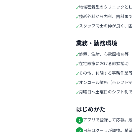
地域密着型のクリニックと
✓
整形外科から内科、歯科ま
✓
スタッフ同士の仲が良く、
✓
業務・勤務環境
処置、注射、心電図検査等
✓
在宅診療における診察補助
✓
その他、付随する事務作業
✓
オンコール業務（※シフト
✓
月曜日～土曜日のシフト制
✓
はじめかた
アプリで登録して応募。
1
日程はクーラが調整。希
2