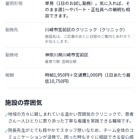
雇用形態
単発（1日のお試し勤務）。気に入れば、そ
のまま週1〜やパート・正社員への継続も相
談できます。
勤務先
川崎市宮前区のクリニック（クリニック）
施設名は、ご応募のあとに日程のご案内とあわせて
お伝えします。
勤務地
神奈川県川崎市宮前区
最寄り駅: 宮崎台駅
報酬
時給1,950円＋交通費1,000円（1日あたり最
低10,750円）
施設の雰囲気
地域の方々に親しまれている温かい雰囲気のクリニックで、患者
✓
さん一人ひとりに寄り添った丁寧な看護を実践できる職場です。
院長先生がとても穏やかでスタッフ想いなため、チーム全体のコ
✓
ミュニケーションが活発で、困った時もすぐに相談できる安心感