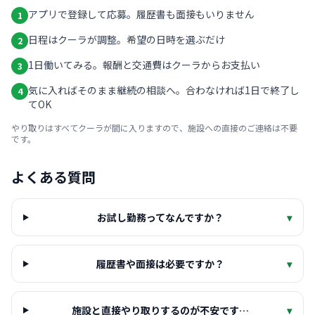
アプリで登録して応募。履歴書も面接もいりません
1
日程はクーラが調整。希望の日時を選ぶだけ
2
1日働いてみる。報酬と交通費はクーラからお支払い
3
気に入ればそのまま継続の相談へ。合わなければ1日で終了し
4
てOK
やり取りはすべてクーラが間に入りますので、施設への直接のご連絡は不要
です。
よくある質問
お試し勤務ってなんですか？
▾
履歴書や面接は必要ですか？
▾
施設と直接やり取りするのが不安です…
▾