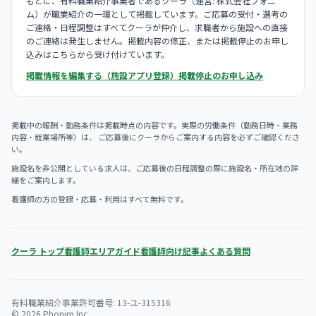
もとに、有料職業紹介事業者であるクーラ（運営: 株式会社フォニ
ム）が職業紹介の一環として掲載しています。ご応募の受付・選考の
ご連絡・日程調整はすべてクーラが仲介し、求職者から施設への直接
のご連絡は発生しません。掲載内容の修正、または掲載停止のお申し
込みはこちらから受け付けています。
掲載情報を編集する（施設アプリ登録）
掲載停止のお申し込み
掲載中の報酬・勤務条件は掲載時点の内容です。実際の労働条件（勤務日時・業務
内容・就業場所等）は、 ご応募後にクーラからご案内する内容を必ずご確認くださ
い。
施設名を非公開としている求人は、ご応募後の日程調整の際に施設名・所在地の詳
細をご案内します。
看護師の方の登録・応募・利用はすべて無料です。
クーラ トップ
看護師エリアガイド
看護師向け記事
よくある質問
有料職業紹介事業許可番号: 13-ユ-315316
© 2026 Phonim Inc.