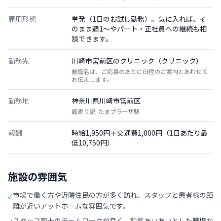
雇用形態
単発（1日のお試し勤務）。気に入れば、そ
のまま週1〜やパート・正社員への継続も相
談できます。
勤務先
川崎市宮前区のクリニック（クリニック）
施設名は、ご応募のあとに日程のご案内とあわせて
お伝えします。
勤務地
神奈川県川崎市宮前区
最寄り駅: たまプラーザ駅
報酬
時給1,950円＋交通費1,000円（1日あたり最
低10,750円）
施設の雰囲気
市場で働く方や近隣住民の方が多く訪れ、スタッフと患者様の距
✓
離が近いアットホームな雰囲気です。
スタッフ同士のチームワークが良く、和気あいあいとした職場な