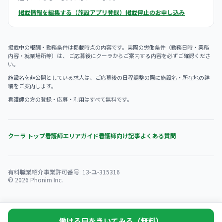
掲載情報を編集する（施設アプリ登録）
掲載停止のお申し込み
掲載中の報酬・勤務条件は掲載時点の内容です。実際の労働条件（勤務日時・業務
内容・就業場所等）は、 ご応募後にクーラからご案内する内容を必ずご確認くださ
い。
施設名を非公開としている求人は、ご応募後の日程調整の際に施設名・所在地の詳
細をご案内します。
看護師の方の登録・応募・利用はすべて無料です。
クーラ トップ
看護師エリアガイド
看護師向け記事
よくある質問
有料職業紹介事業許可番号: 13-ユ-315316
© 2026 Phonim Inc.
働ける日をきいてみる（無料）