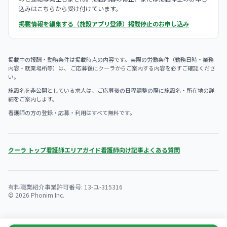
込みはこちらから受け付けています。
掲載情報を編集する（施設アプリ登録）
掲載停止のお申し込み
掲載中の報酬・勤務条件は掲載時点の内容です。実際の労働条件（勤務日時・業務
内容・就業場所等）は、 ご応募後にクーラからご案内する内容を必ずご確認くださ
い。
施設名を非公開としている求人は、ご応募後の日程調整の際に施設名・所在地の詳
細をご案内します。
看護師の方の登録・応募・利用はすべて無料です。
クーラ トップ
看護師エリアガイド
看護師向け記事
よくある質問
有料職業紹介事業許可番号: 13-ユ-315316
© 2026 Phonim Inc.