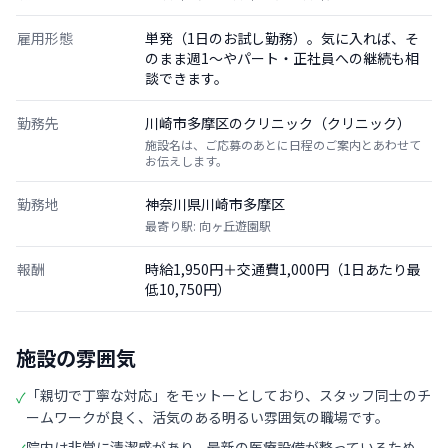
雇用形態
単発（1日のお試し勤務）。気に入れば、そ
のまま週1〜やパート・正社員への継続も相
談できます。
勤務先
川崎市多摩区のクリニック（クリニック）
施設名は、ご応募のあとに日程のご案内とあわせて
お伝えします。
勤務地
神奈川県川崎市多摩区
最寄り駅: 向ヶ丘遊園駅
報酬
時給1,950円＋交通費1,000円（1日あたり最
低10,750円）
施設の雰囲気
「親切で丁寧な対応」をモットーとしており、スタッフ同士のチ
✓
ームワークが良く、活気のある明るい雰囲気の職場です。
院内は非常に清潔感があり、最新の医療設備が整っているため、