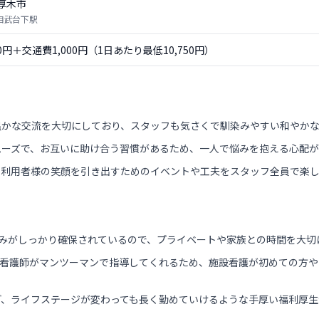
厚木市
 相武台下駅
50円＋交通費1,000円（1日あたり最低10,750円）
温かな交流を大切にしており、スタッフも気さくで馴染みやすい和やか
ムーズで、お互いに助け合う習慣があるため、一人で悩みを抱える心配が
、利用者様の笑顔を引き出すためのイベントや工夫をスタッフ全員で楽し
休みがしっかり確保されているので、プライベートや家族との時間を大切
輩看護師がマンツーマンで指導してくれるため、施設看護が初めての方
ど、ライフステージが変わっても長く勤めていけるような手厚い福利厚生