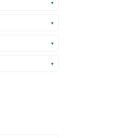
▾
▾
▾
▾