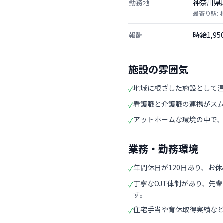
勤務地
神奈川県
最寄り駅:
報酬
時給1,9
施設の雰囲気
地域に根ざした施設として
✓
看護職と介護職の連携がス
✓
アットホームな環境の中で
✓
業務・勤務環境
年間休日が120日あり、お
✓
丁寧なOJT体制があり、先
✓
す。
住宅手当や育休取得実績な
✓