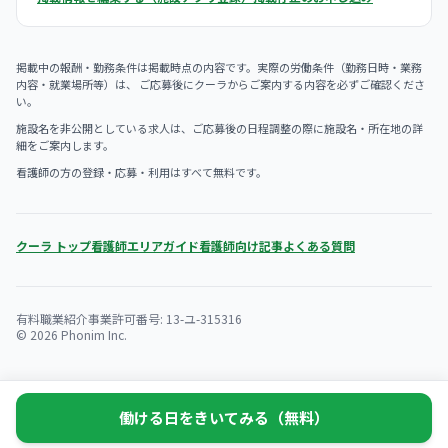
掲載中の報酬・勤務条件は掲載時点の内容です。実際の労働条件（勤務日時・業務
内容・就業場所等）は、 ご応募後にクーラからご案内する内容を必ずご確認くださ
い。
施設名を非公開としている求人は、ご応募後の日程調整の際に施設名・所在地の詳
細をご案内します。
看護師の方の登録・応募・利用はすべて無料です。
クーラ トップ
看護師エリアガイド
看護師向け記事
よくある質問
有料職業紹介事業許可番号: 13-ユ-315316
© 2026 Phonim Inc.
働ける日をきいてみる（無料）