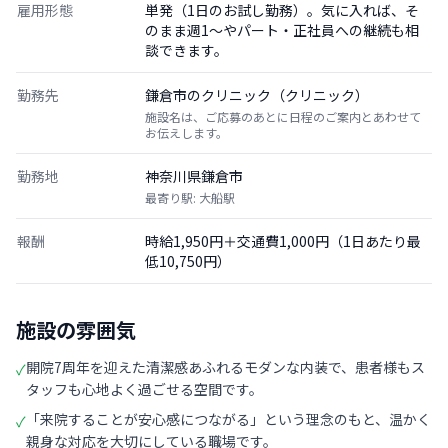
雇用形態
単発（1日のお試し勤務）。気に入れば、そ
のまま週1〜やパート・正社員への継続も相
談できます。
勤務先
鎌倉市のクリニック（クリニック）
施設名は、ご応募のあとに日程のご案内とあわせて
お伝えします。
勤務地
神奈川県鎌倉市
最寄り駅: 大船駅
報酬
時給1,950円＋交通費1,000円（1日あたり最
低10,750円）
施設の雰囲気
開院7周年を迎えた清潔感あふれるモダンな内装で、患者様もス
✓
タッフも心地よく過ごせる空間です。
「来院することが安心感につながる」という理念のもと、温かく
✓
親身な対応を大切にしている職場です。