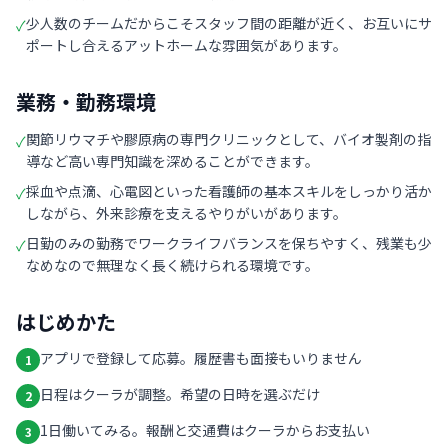
少人数のチームだからこそスタッフ間の距離が近く、お互いにサ
✓
ポートし合えるアットホームな雰囲気があります。
業務・勤務環境
関節リウマチや膠原病の専門クリニックとして、バイオ製剤の指
✓
導など高い専門知識を深めることができます。
採血や点滴、心電図といった看護師の基本スキルをしっかり活か
✓
しながら、外来診療を支えるやりがいがあります。
日勤のみの勤務でワークライフバランスを保ちやすく、残業も少
✓
なめなので無理なく長く続けられる環境です。
はじめかた
アプリで登録して応募。履歴書も面接もいりません
1
日程はクーラが調整。希望の日時を選ぶだけ
2
1日働いてみる。報酬と交通費はクーラからお支払い
3