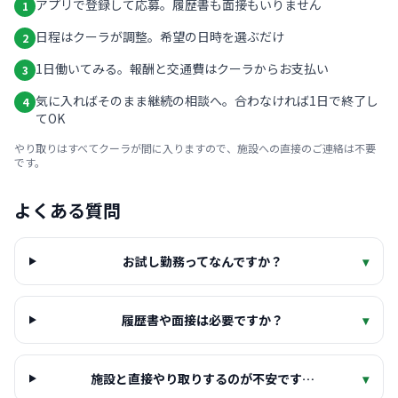
アプリで登録して応募。履歴書も面接もいりません
1
日程はクーラが調整。希望の日時を選ぶだけ
2
1日働いてみる。報酬と交通費はクーラからお支払い
3
気に入ればそのまま継続の相談へ。合わなければ1日で終了し
4
てOK
やり取りはすべてクーラが間に入りますので、施設への直接のご連絡は不要
です。
よくある質問
お試し勤務ってなんですか？
▾
履歴書や面接は必要ですか？
▾
施設と直接やり取りするのが不安です…
▾