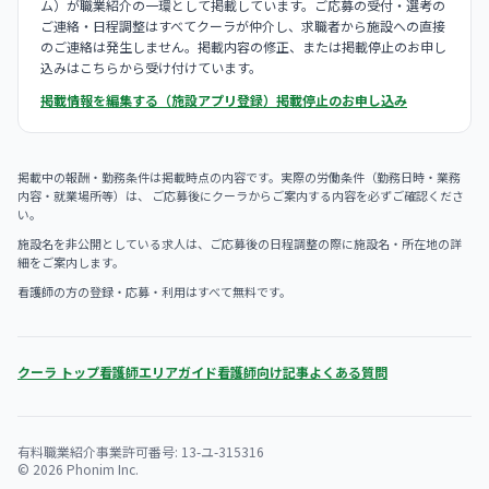
ム）が職業紹介の一環として掲載しています。ご応募の受付・選考の
ご連絡・日程調整はすべてクーラが仲介し、求職者から施設への直接
のご連絡は発生しません。掲載内容の修正、または掲載停止のお申し
込みはこちらから受け付けています。
掲載情報を編集する（施設アプリ登録）
掲載停止のお申し込み
掲載中の報酬・勤務条件は掲載時点の内容です。実際の労働条件（勤務日時・業務
内容・就業場所等）は、 ご応募後にクーラからご案内する内容を必ずご確認くださ
い。
施設名を非公開としている求人は、ご応募後の日程調整の際に施設名・所在地の詳
細をご案内します。
看護師の方の登録・応募・利用はすべて無料です。
クーラ トップ
看護師エリアガイド
看護師向け記事
よくある質問
有料職業紹介事業許可番号: 13-ユ-315316
© 2026 Phonim Inc.