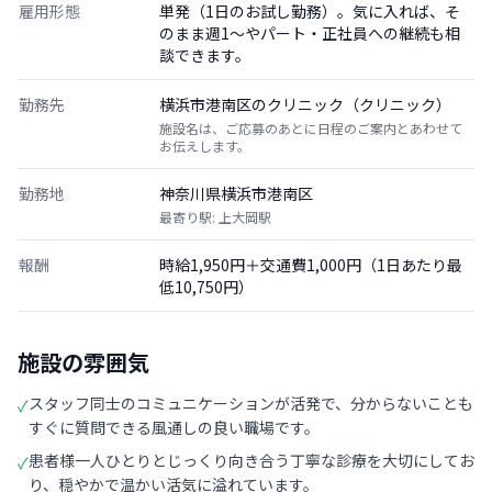
雇用形態
単発（1日のお試し勤務）。気に入れば、そ
のまま週1〜やパート・正社員への継続も相
談できます。
勤務先
横浜市港南区のクリニック（クリニック）
施設名は、ご応募のあとに日程のご案内とあわせて
お伝えします。
勤務地
神奈川県横浜市港南区
最寄り駅: 上大岡駅
報酬
時給1,950円＋交通費1,000円（1日あたり最
低10,750円）
施設の雰囲気
スタッフ同士のコミュニケーションが活発で、分からないことも
✓
すぐに質問できる風通しの良い職場です。
患者様一人ひとりとじっくり向き合う丁寧な診療を大切にしてお
✓
り、穏やかで温かい活気に溢れています。