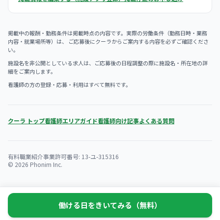
掲載中の報酬・勤務条件は掲載時点の内容です。実際の労働条件（勤務日時・業務
内容・就業場所等）は、 ご応募後にクーラからご案内する内容を必ずご確認くださ
い。
施設名を非公開としている求人は、ご応募後の日程調整の際に施設名・所在地の詳
細をご案内します。
看護師の方の登録・応募・利用はすべて無料です。
クーラ トップ
看護師エリアガイド
看護師向け記事
よくある質問
有料職業紹介事業許可番号: 13-ユ-315316
© 2026 Phonim Inc.
働ける日をきいてみる（無料）