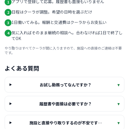
アプリで登録して応募。履歴書も面接もいりません
1
日程はクーラが調整。希望の日時を選ぶだけ
2
1日働いてみる。報酬と交通費はクーラからお支払い
3
気に入ればそのまま継続の相談へ。合わなければ1日で終了し
4
てOK
やり取りはすべてクーラが間に入りますので、施設への直接のご連絡は不要
です。
よくある質問
お試し勤務ってなんですか？
▾
履歴書や面接は必要ですか？
▾
施設と直接やり取りするのが不安です…
▾