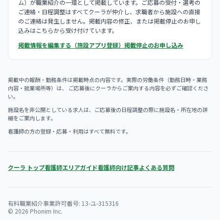
ム）が職業紹介の一環として掲載しています。ご応募の受付・選考の
ご連絡・日程調整はすべてクーラが仲介し、求職者から施設への直接
のご連絡は発生しません。掲載内容の修正、または掲載停止のお申し
込みはこちらから受け付けています。
掲載情報を編集する（施設アプリ登録）
掲載停止のお申し込み
掲載中の報酬・勤務条件は掲載時点の内容です。実際の労働条件（勤務日時・業務
内容・就業場所等）は、 ご応募後にクーラからご案内する内容を必ずご確認くださ
い。
施設名を非公開としている求人は、ご応募後の日程調整の際に施設名・所在地の詳
細をご案内します。
看護師の方の登録・応募・利用はすべて無料です。
クーラ トップ
看護師エリアガイド
看護師向け記事
よくある質問
有料職業紹介事業許可番号: 13-ユ-315316
© 2026 Phonim Inc.