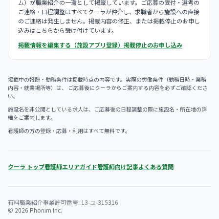
ム）が職業紹介の一環として掲載しています。ご応募の受付・選考の
ご連絡・日程調整はすべてクーラが仲介し、求職者から施設への直接
のご連絡は発生しません。掲載内容の修正、または掲載停止のお申し
込みはこちらから受け付けています。
掲載情報を編集する（施設アプリ登録）
掲載停止のお申し込み
掲載中の報酬・勤務条件は掲載時点の内容です。実際の労働条件（勤務日時・業務
内容・就業場所等）は、 ご応募後にクーラからご案内する内容を必ずご確認くださ
い。
施設名を非公開としている求人は、ご応募後の日程調整の際に施設名・所在地の詳
細をご案内します。
看護師の方の登録・応募・利用はすべて無料です。
クーラ トップ
看護師エリアガイド
看護師向け記事
よくある質問
有料職業紹介事業許可番号: 13-ユ-315316
© 2026 Phonim Inc.