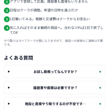
アプリで登録して応募。履歴書も面接もいりません
1
日程はクーラが調整。希望の日時を選ぶだけ
2
1日働いてみる。報酬と交通費はクーラからお支払い
3
気に入ればそのまま継続の相談へ。合わなければ1日で終了し
4
てOK
やり取りはすべてクーラが間に入りますので、施設への直接のご連絡は不要
です。
よくある質問
お試し勤務ってなんですか？
▾
履歴書や面接は必要ですか？
▾
施設と直接やり取りするのが不安です…
▾