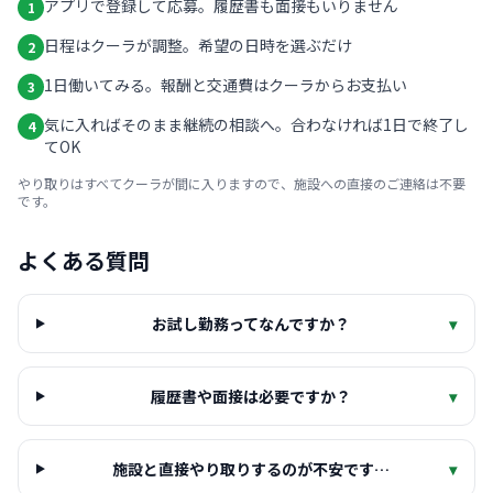
アプリで登録して応募。履歴書も面接もいりません
1
日程はクーラが調整。希望の日時を選ぶだけ
2
1日働いてみる。報酬と交通費はクーラからお支払い
3
気に入ればそのまま継続の相談へ。合わなければ1日で終了し
4
てOK
やり取りはすべてクーラが間に入りますので、施設への直接のご連絡は不要
です。
よくある質問
お試し勤務ってなんですか？
▾
履歴書や面接は必要ですか？
▾
施設と直接やり取りするのが不安です…
▾