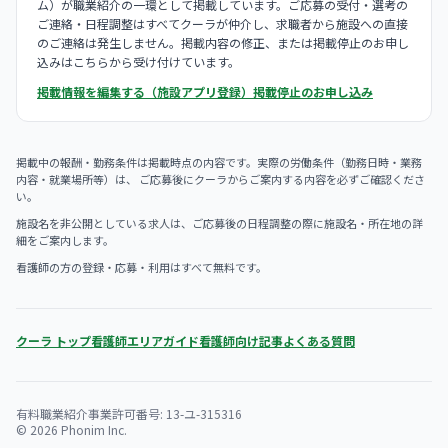
ム）が職業紹介の一環として掲載しています。ご応募の受付・選考の
ご連絡・日程調整はすべてクーラが仲介し、求職者から施設への直接
のご連絡は発生しません。掲載内容の修正、または掲載停止のお申し
込みはこちらから受け付けています。
掲載情報を編集する（施設アプリ登録）
掲載停止のお申し込み
掲載中の報酬・勤務条件は掲載時点の内容です。実際の労働条件（勤務日時・業務
内容・就業場所等）は、 ご応募後にクーラからご案内する内容を必ずご確認くださ
い。
施設名を非公開としている求人は、ご応募後の日程調整の際に施設名・所在地の詳
細をご案内します。
看護師の方の登録・応募・利用はすべて無料です。
クーラ トップ
看護師エリアガイド
看護師向け記事
よくある質問
有料職業紹介事業許可番号: 13-ユ-315316
© 2026 Phonim Inc.