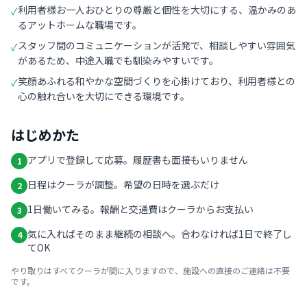
利用者様お一人おひとりの尊厳と個性を大切にする、温かみのあ
✓
るアットホームな職場です。
スタッフ間のコミュニケーションが活発で、相談しやすい雰囲気
✓
があるため、中途入職でも馴染みやすいです。
笑顔あふれる和やかな空間づくりを心掛けており、利用者様との
✓
心の触れ合いを大切にできる環境です。
はじめかた
アプリで登録して応募。履歴書も面接もいりません
1
日程はクーラが調整。希望の日時を選ぶだけ
2
1日働いてみる。報酬と交通費はクーラからお支払い
3
気に入ればそのまま継続の相談へ。合わなければ1日で終了し
4
てOK
やり取りはすべてクーラが間に入りますので、施設への直接のご連絡は不要
です。