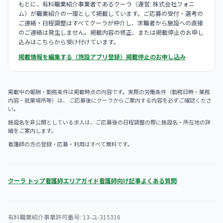
もとに、有料職業紹介事業者であるクーラ（運営: 株式会社フォニ
ム）が職業紹介の一環として掲載しています。ご応募の受付・選考の
ご連絡・日程調整はすべてクーラが仲介し、求職者から施設への直接
のご連絡は発生しません。掲載内容の修正、または掲載停止のお申し
込みはこちらから受け付けています。
掲載情報を編集する（施設アプリ登録）
掲載停止のお申し込み
掲載中の報酬・勤務条件は掲載時点の内容です。実際の労働条件（勤務日時・業務
内容・就業場所等）は、 ご応募後にクーラからご案内する内容を必ずご確認くださ
い。
施設名を非公開としている求人は、ご応募後の日程調整の際に施設名・所在地の詳
細をご案内します。
看護師の方の登録・応募・利用はすべて無料です。
クーラ トップ
看護師エリアガイド
看護師向け記事
よくある質問
有料職業紹介事業許可番号: 13-ユ-315316