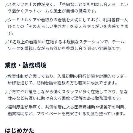
スタッフ同士の仲が良く、「些細なことでも相談し合える」とい
✓
う温かくアットホームな風土が自慢の職場です。
ターミナルケアや看取りの看護を大切にしており、利用者様一人
✓
ひとりの「その人らしい生き方」を支えるやりがいを実感できま
す。
10名以上の看護師が在籍する中規模なステーションで、チーム
✓
ワークを重視しながらお互いを尊重し合う明るい雰囲気です。
業務・勤務環境
教育体制が充実しており、入職初期の同行訪問や定期的なラダー
✓
研修を通じて、訪問看護未経験の方も着実に成長できます。
子育てや介護をしながら働くスタッフが多く在籍しており、急な
✓
休みなども互いに助け合える柔軟で理解のある勤務環境です。
福利厚生が手厚く、共済制度による医療費補助や保養所の利用、
✓
鑑賞補助など、プライベートを充実させる制度も整っています。
はじめかた