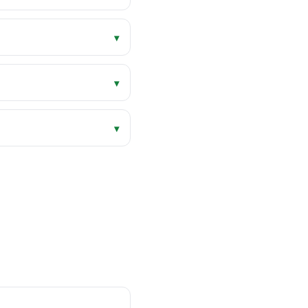
▾
▾
▾