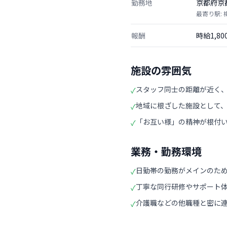
勤務地
京都府京
最寄り駅:
報酬
時給1,8
施設の雰囲気
スタッフ同士の距離が近く
✓
地域に根ざした施設として
✓
「お互い様」の精神が根付
✓
業務・勤務環境
日勤帯の勤務がメインのた
✓
丁寧な同行研修やサポート
✓
介護職などの他職種と密に
✓