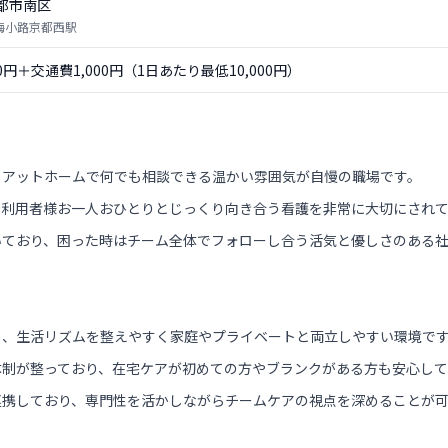
都市南区
 梅小路京都西駅
00円＋交通費1,000円（1日あたり最低10,000円）
、アットホームで何でも相談できる温かい雰囲気が自慢の職場です。
、利用者様お一人おひとりとじっくり向き合う看護を非常に大切にされ
いており、困った時はチーム全体でフォローし合う活気と優しさのある
め、生活リズムを整えやすく家庭やプライベートと両立しやすい環境で
体制が整っており、在宅ケアが初めての方やブランクがある方も安心して
連携しており、専門性を活かしながらチームケアの視点を深めることが