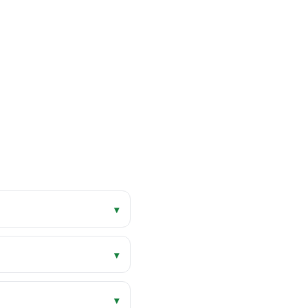
▾
▾
▾