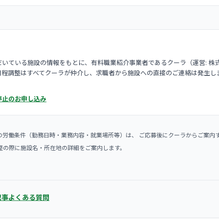
いている施設の情報をもとに、有料職業紹介事業者であるクーラ（運営: 株
日程調整はすべてクーラが仲介し、求職者から施設への直接のご連絡は発生し
停止のお申し込み
の労働条件（勤務日時・業務内容・就業場所等）は、 ご応募後にクーラからご案内
整の際に施設名・所在地の詳細をご案内します。
記事
よくある質問