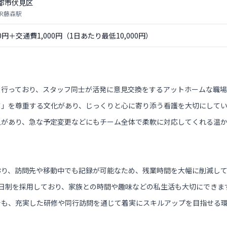
都市伏見区
JR藤森駅
00円＋交通費1,000円（1日あたり最低10,000円）
を行っており、スタッフ同士が活発に意見交換をするアットホームな職場
さ」を尊重する文化があり、じっくりと心に寄り添う看護を大切にして
土があり、急な予定変更などにもチーム全体で柔軟に対応してくれる温
おり、訪問先や移動中でも記録が可能なため、残業時間を大幅に削減し
日制を採用しており、家族との時間や趣味などの私生活も大切にできま
でも、充実した研修や同行訪問を通じて着実にスキルアップを目指せる