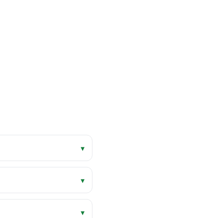
▾
▾
▾