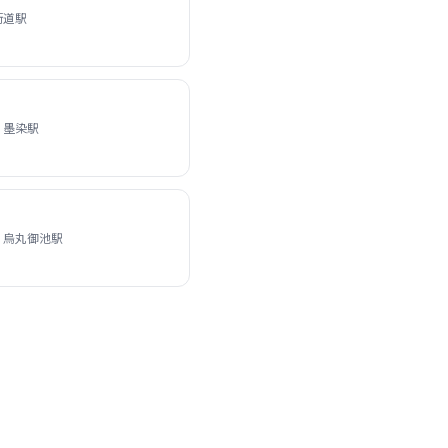
街道駅
 墨染駅
 烏丸御池駅