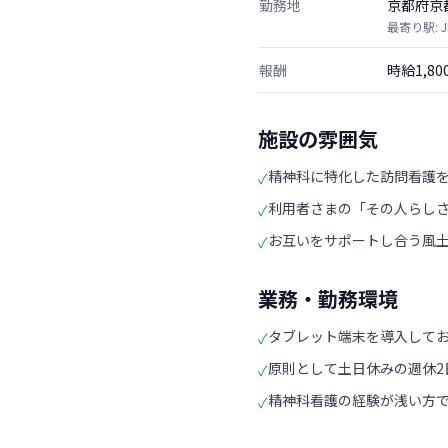
勤務地
京都府京
最寄り駅: 
報酬
時給1,8
施設の雰囲気
精神科に特化した訪問看護
✓
利用者さまの「その人らし
✓
お互いをサポートし合う風
✓
業務・勤務環境
タブレット端末を導入して
✓
原則として土日休みの週休2
✓
精神科看護の経験が浅い方
✓