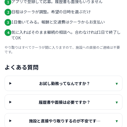
アプリで登録して応募。履歴書も面接もいりません
1
日程はクーラが調整。希望の日時を選ぶだけ
2
1日働いてみる。報酬と交通費はクーラからお支払い
3
気に入ればそのまま継続の相談へ。合わなければ1日で終了し
4
てOK
やり取りはすべてクーラが間に入りますので、施設への直接のご連絡は不要
です。
よくある質問
お試し勤務ってなんですか？
▾
履歴書や面接は必要ですか？
▾
施設と直接やり取りするのが不安です…
▾