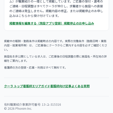
ム）が職業紹介の一環として掲載しています。ご応募の受付・選考の
ご連絡・日程調整はすべてクーラが仲介し、求職者から施設への直接
のご連絡は発生しません。掲載内容の修正、または掲載停止のお申し
込みはこちらから受け付けています。
掲載情報を編集する（施設アプリ登録）
掲載停止のお申し込み
掲載中の報酬・勤務条件は掲載時点の内容です。実際の労働条件（勤務日時・業務
内容・就業場所等）は、 ご応募後にクーラからご案内する内容を必ずご確認くださ
い。
施設名を非公開としている求人は、ご応募後の日程調整の際に施設名・所在地の詳
細をご案内します。
看護師の方の登録・応募・利用はすべて無料です。
クーラ トップ
看護師エリアガイド
看護師向け記事
よくある質問
有料職業紹介事業許可番号: 13-ユ-315316
© 2026 Phonim Inc.