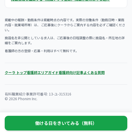
掲載中の報酬・勤務条件は掲載時点の内容です。実際の労働条件（勤務日時・業務
内容・就業場所等）は、 ご応募後にクーラからご案内する内容を必ずご確認くださ
い。
施設名を非公開としている求人は、ご応募後の日程調整の際に施設名・所在地の詳
細をご案内します。
看護師の方の登録・応募・利用はすべて無料です。
クーラ トップ
看護師エリアガイド
看護師向け記事
よくある質問
有料職業紹介事業許可番号: 13-ユ-315316
© 2026 Phonim Inc.
働ける日をきいてみる（無料）