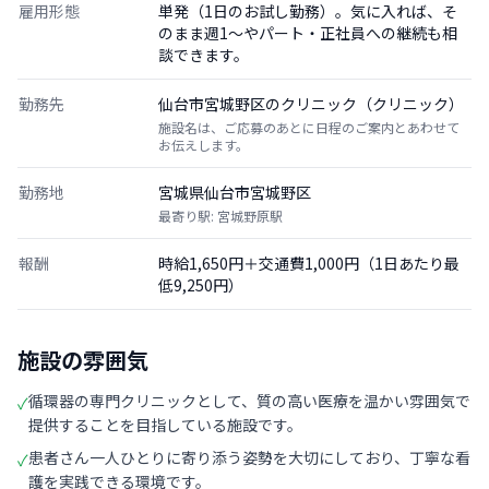
雇用形態
単発（1日のお試し勤務）。気に入れば、そ
のまま週1〜やパート・正社員への継続も相
談できます。
勤務先
仙台市宮城野区のクリニック（クリニック）
施設名は、ご応募のあとに日程のご案内とあわせて
お伝えします。
勤務地
宮城県仙台市宮城野区
最寄り駅: 宮城野原駅
報酬
時給1,650円＋交通費1,000円（1日あたり最
低9,250円）
施設の雰囲気
循環器の専門クリニックとして、質の高い医療を温かい雰囲気で
✓
提供することを目指している施設です。
患者さん一人ひとりに寄り添う姿勢を大切にしており、丁寧な看
✓
護を実践できる環境です。