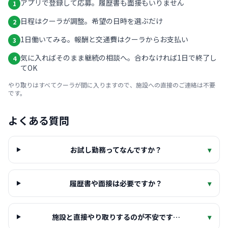
アプリで登録して応募。履歴書も面接もいりません
1
日程はクーラが調整。希望の日時を選ぶだけ
2
1日働いてみる。報酬と交通費はクーラからお支払い
3
気に入ればそのまま継続の相談へ。合わなければ1日で終了し
4
てOK
やり取りはすべてクーラが間に入りますので、施設への直接のご連絡は不要
です。
よくある質問
お試し勤務ってなんですか？
▾
履歴書や面接は必要ですか？
▾
施設と直接やり取りするのが不安です…
▾