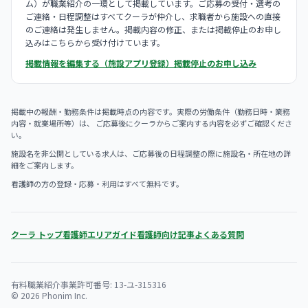
ム）が職業紹介の一環として掲載しています。ご応募の受付・選考の
ご連絡・日程調整はすべてクーラが仲介し、求職者から施設への直接
のご連絡は発生しません。掲載内容の修正、または掲載停止のお申し
込みはこちらから受け付けています。
掲載情報を編集する（施設アプリ登録）
掲載停止のお申し込み
掲載中の報酬・勤務条件は掲載時点の内容です。実際の労働条件（勤務日時・業務
内容・就業場所等）は、 ご応募後にクーラからご案内する内容を必ずご確認くださ
い。
施設名を非公開としている求人は、ご応募後の日程調整の際に施設名・所在地の詳
細をご案内します。
看護師の方の登録・応募・利用はすべて無料です。
クーラ トップ
看護師エリアガイド
看護師向け記事
よくある質問
有料職業紹介事業許可番号: 13-ユ-315316
© 2026 Phonim Inc.