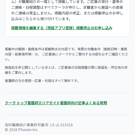
ム）が職業紹介の一環として掲載しています。ご応募の受付・選考の
ご連絡・日程調整はすべてクーラが仲介し、求職者から施設への直接
のご連絡は発生しません。掲載内容の修正、または掲載停止のお申し
込みはこちらから受け付けています。
掲載情報を編集する（施設アプリ登録）
掲載停止のお申し込み
掲載中の報酬・勤務条件は掲載時点の内容です。実際の労働条件（勤務日時・業務
内容・就業場所等）は、 ご応募後にクーラからご案内する内容を必ずご確認くださ
い。
施設名を非公開としている求人は、ご応募後の日程調整の際に施設名・所在地の詳
細をご案内します。
看護師の方の登録・応募・利用はすべて無料です。
クーラ トップ
看護師エリアガイド
看護師向け記事
よくある質問
有料職業紹介事業許可番号: 13-ユ-315316
© 2026 Phonim Inc.