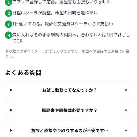
アプリで登録して応募。履歴書も面接もいりません
1
日程はクーラが調整。希望の日時を選ぶだけ
2
1日働いてみる。報酬と交通費はクーラからお支払い
3
気に入ればそのまま継続の相談へ。合わなければ1日で終了し
4
てOK
やり取りはすべてクーラが間に入りますので、施設への直接のご連絡は不要
です。
よくある質問
お試し勤務ってなんですか？
▾
履歴書や面接は必要ですか？
▾
施設と直接やり取りするのが不安です…
▾