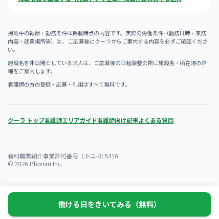
掲載中の報酬・勤務条件は掲載時点の内容です。実際の労働条件（勤務日時・業務
内容・就業場所等）は、 ご応募後にクーラからご案内する内容を必ずご確認くださ
い。
施設名を非公開としている求人は、ご応募後の日程調整の際に施設名・所在地の詳
細をご案内します。
看護師の方の登録・応募・利用はすべて無料です。
クーラ トップ
看護師エリアガイド
看護師向け記事
よくある質問
有料職業紹介事業許可番号: 13-ユ-315316
© 2026 Phonim Inc.
働ける日をきいてみる（無料）