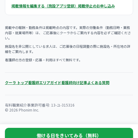
掲載情報を編集する（施設アプリ登録）
掲載停止のお申し込み
掲載中の報酬・勤務条件は掲載時点の内容です。実際の労働条件（勤務日時・業務
内容・就業場所等）は、 ご応募後にクーラからご案内する内容を必ずご確認くださ
い。
施設名を非公開としている求人は、ご応募後の日程調整の際に施設名・所在地の詳
細をご案内します。
看護師の方の登録・応募・利用はすべて無料です。
クーラ トップ
看護師エリアガイド
看護師向け記事
よくある質問
有料職業紹介事業許可番号: 13-ユ-315316
© 2026 Phonim Inc.
働ける日をきいてみる（無料）