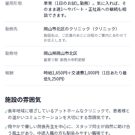
雇用形態
単発（1日のお試し勤務）。気に入れば、そ
のまま週1〜やパート・正社員への継続も相
談できます。
勤務先
岡山市北区のクリニック（クリニック）
施設名は、ご応募のあとに日程のご案内とあわせて
お伝えします。
勤務地
岡山県岡山市北区
最寄り駅: 新西大寺町筋駅
報酬
時給1,650円＋交通費1,000円（1日あたり最
低9,250円）
施設の雰囲気
長年地域に根ざしているアットホームなクリニックで、患者様と
✓
の温かいコミュニケーションを大切にする雰囲気です。
穏やかで優しい院長先生を中心に、スタッフ同士が自然に助け合
✓
う風土があり、中途入職の方も馴染みやすい職場です。