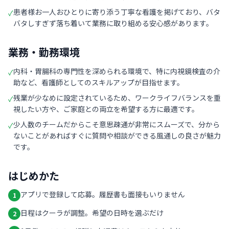
患者様お一人おひとりに寄り添う丁寧な看護を掲げており、バタ
✓
バタしすぎず落ち着いて業務に取り組める安心感があります。
業務・勤務環境
内科・胃腸科の専門性を深められる環境で、特に内視鏡検査の介
✓
助など、看護師としてのスキルアップが目指せます。
残業が少なめに設定されているため、ワークライフバランスを重
✓
視したい方や、ご家庭との両立を希望する方に最適です。
少人数のチームだからこそ意思疎通が非常にスムーズで、分から
✓
ないことがあればすぐに質問や相談ができる風通しの良さが魅力
です。
はじめかた
アプリで登録して応募。履歴書も面接もいりません
1
日程はクーラが調整。希望の日時を選ぶだけ
2