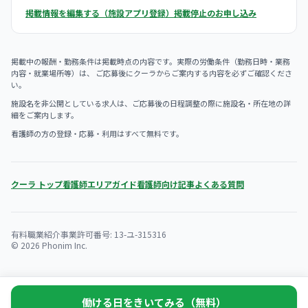
掲載情報を編集する（施設アプリ登録）
掲載停止のお申し込み
掲載中の報酬・勤務条件は掲載時点の内容です。実際の労働条件（勤務日時・業務
内容・就業場所等）は、 ご応募後にクーラからご案内する内容を必ずご確認くださ
い。
施設名を非公開としている求人は、ご応募後の日程調整の際に施設名・所在地の詳
細をご案内します。
看護師の方の登録・応募・利用はすべて無料です。
クーラ トップ
看護師エリアガイド
看護師向け記事
よくある質問
有料職業紹介事業許可番号: 13-ユ-315316
© 2026 Phonim Inc.
働ける日をきいてみる（無料）