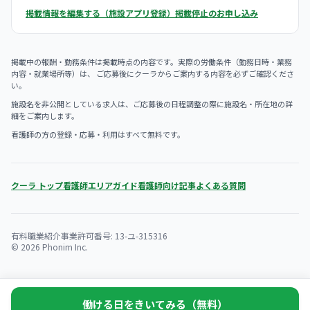
掲載情報を編集する（施設アプリ登録）
掲載停止のお申し込み
掲載中の報酬・勤務条件は掲載時点の内容です。実際の労働条件（勤務日時・業務
内容・就業場所等）は、 ご応募後にクーラからご案内する内容を必ずご確認くださ
い。
施設名を非公開としている求人は、ご応募後の日程調整の際に施設名・所在地の詳
細をご案内します。
看護師の方の登録・応募・利用はすべて無料です。
クーラ トップ
看護師エリアガイド
看護師向け記事
よくある質問
有料職業紹介事業許可番号: 13-ユ-315316
© 2026 Phonim Inc.
働ける日をきいてみる（無料）