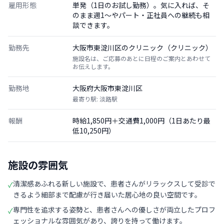
雇用形態
単発（1日のお試し勤務）。気に入れば、そ
のまま週1〜やパート・正社員への継続も相
談できます。
勤務先
大阪市東淀川区のクリニック（クリニック）
施設名は、ご応募のあとに日程のご案内とあわせて
お伝えします。
勤務地
大阪府大阪市東淀川区
最寄り駅: 淡路駅
報酬
時給1,850円＋交通費1,000円（1日あたり最
低10,250円）
施設の雰囲気
清潔感あふれる新しい施設で、患者さんがリラックスして受診で
✓
きるよう細部まで配慮が行き届いた居心地の良い空間です。
専門性を追求する姿勢と、患者さんへの優しさが両立したプロフ
✓
ェッショナルな雰囲気があり、誇りを持って働けます。