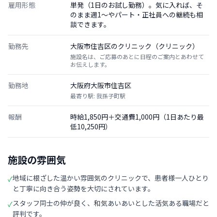
雇用形態
単発（1日のお試し勤務）。気に入れば、そ
のまま週1〜やパート・正社員への継続も相
談できます。
勤務先
大阪市住吉区のクリニック（クリニック）
施設名は、ご応募のあとに日程のご案内とあわせて
お伝えします。
勤務地
大阪府大阪市住吉区
最寄り駅: 我孫子町駅
報酬
時給1,850円＋交通費1,000円（1日あたり最
低10,250円）
施設の雰囲気
地域に根ざした温かい雰囲気のクリニックで、患者様一人ひとり
✓
と丁寧に向き合う姿勢を大切にされています。
スタッフ同士の仲が良く、和気あいあいとした活気ある職場だと
✓
評判です。