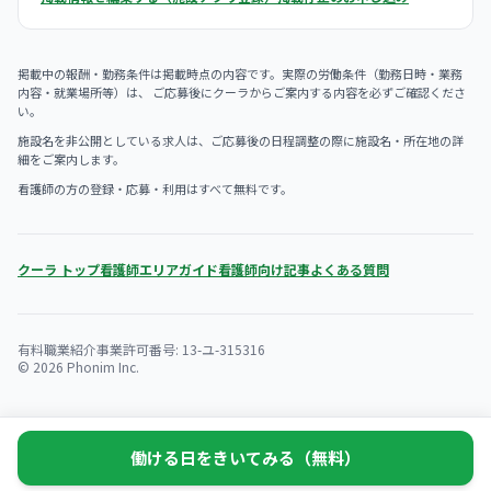
掲載中の報酬・勤務条件は掲載時点の内容です。実際の労働条件（勤務日時・業務
内容・就業場所等）は、 ご応募後にクーラからご案内する内容を必ずご確認くださ
い。
施設名を非公開としている求人は、ご応募後の日程調整の際に施設名・所在地の詳
細をご案内します。
看護師の方の登録・応募・利用はすべて無料です。
クーラ トップ
看護師エリアガイド
看護師向け記事
よくある質問
有料職業紹介事業許可番号: 13-ユ-315316
© 2026 Phonim Inc.
働ける日をきいてみる（無料）