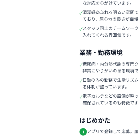
な対応を心がけています。
清潔感あふれる明るい空間
✓
ており、居心地の良さが自
スタッフ同士のチームワー
✓
入れてくれる雰囲気です。
業務・勤務環境
糖尿病・内分泌代謝の専門
✓
非常にやりがいのある環境
日勤のみの勤務で生活リズ
✓
る体制が整っています。
電子カルテなどの設備が整
✓
確保されているのも特徴で
はじめかた
アプリで登録して応募。
1