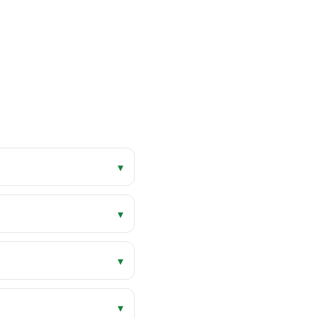
▾
▾
▾
▾