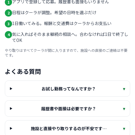
アプリで登録して応募。履歴書も面接もいりません
1
日程はクーラが調整。希望の日時を選ぶだけ
2
1日働いてみる。報酬と交通費はクーラからお支払い
3
気に入ればそのまま継続の相談へ。合わなければ1日で終了し
4
てOK
やり取りはすべてクーラが間に入りますので、施設への直接のご連絡は不要
です。
よくある質問
お試し勤務ってなんですか？
▾
履歴書や面接は必要ですか？
▾
施設と直接やり取りするのが不安です…
▾