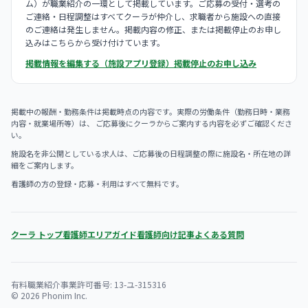
ム）が職業紹介の一環として掲載しています。ご応募の受付・選考の
ご連絡・日程調整はすべてクーラが仲介し、求職者から施設への直接
のご連絡は発生しません。掲載内容の修正、または掲載停止のお申し
込みはこちらから受け付けています。
掲載情報を編集する（施設アプリ登録）
掲載停止のお申し込み
掲載中の報酬・勤務条件は掲載時点の内容です。実際の労働条件（勤務日時・業務
内容・就業場所等）は、 ご応募後にクーラからご案内する内容を必ずご確認くださ
い。
施設名を非公開としている求人は、ご応募後の日程調整の際に施設名・所在地の詳
細をご案内します。
看護師の方の登録・応募・利用はすべて無料です。
クーラ トップ
看護師エリアガイド
看護師向け記事
よくある質問
有料職業紹介事業許可番号: 13-ユ-315316
© 2026 Phonim Inc.