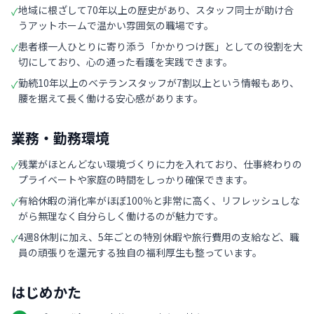
地域に根ざして70年以上の歴史があり、スタッフ同士が助け合
✓
うアットホームで温かい雰囲気の職場です。
患者様一人ひとりに寄り添う「かかりつけ医」としての役割を大
✓
切にしており、心の通った看護を実践できます。
勤続10年以上のベテランスタッフが7割以上という情報もあり、
✓
腰を据えて長く働ける安心感があります。
業務・勤務環境
残業がほとんどない環境づくりに力を入れており、仕事終わりの
✓
プライベートや家庭の時間をしっかり確保できます。
有給休暇の消化率がほぼ100％と非常に高く、リフレッシュしな
✓
がら無理なく自分らしく働けるのが魅力です。
4週8休制に加え、5年ごとの特別休暇や旅行費用の支給など、職
✓
員の頑張りを還元する独自の福利厚生も整っています。
はじめかた