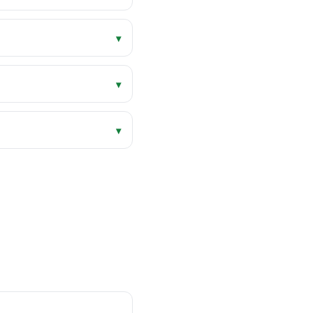
▾
▾
▾