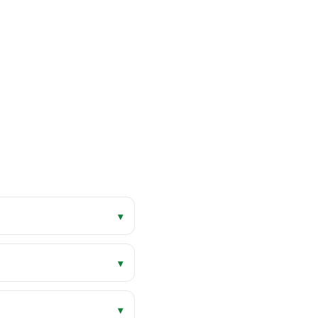
▾
▾
▾