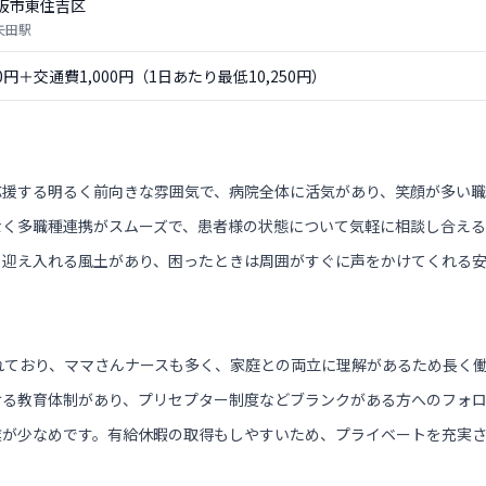
阪市東住吉区
矢田駅
50円＋交通費1,000円（1日あたり最低10,250円）
応援する明るく前向きな雰囲気で、病院全体に活気があり、笑顔が多い職
なく多職種連携がスムーズで、患者様の状態について気軽に相談し合える
く迎え入れる風土があり、困ったときは周囲がすぐに声をかけてくれる
れており、ママさんナースも多く、家庭との両立に理解があるため長く
ける教育体制があり、プリセプター制度などブランクがある方へのフォ
業が少なめです。有給休暇の取得もしやすいため、プライベートを充実