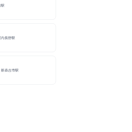
川駅
河内長野駅
 新森古市駅