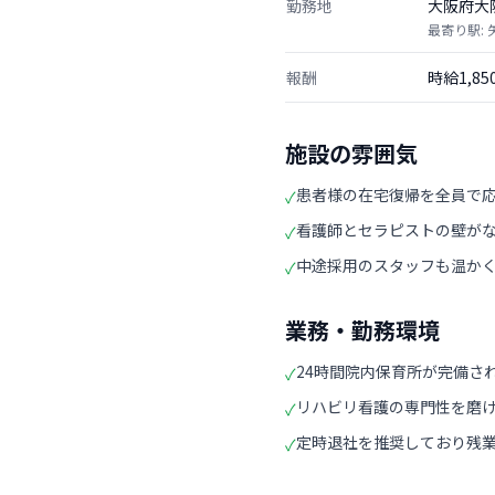
勤務地
大阪府大
最寄り駅: 
報酬
時給1,8
施設の雰囲気
患者様の在宅復帰を全員で
✓
看護師とセラピストの壁が
✓
中途採用のスタッフも温か
✓
業務・勤務環境
24時間院内保育所が完備さ
✓
リハビリ看護の専門性を磨
✓
定時退社を推奨しており残
✓