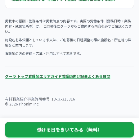
掲載中の報酬・勤務条件は掲載時点の内容です。実際の労働条件（勤務日時・業務
内容・就業場所等）は、 ご応募後にクーラからご案内する内容を必ずご確認くださ
い。
施設名を非公開としている求人は、ご応募後の日程調整の際に施設名・所在地の詳
細をご案内します。
看護師の方の登録・応募・利用はすべて無料です。
クーラ トップ
看護師エリアガイド
看護師向け記事
よくある質問
有料職業紹介事業許可番号: 13-ユ-315316
© 2026 Phonim Inc.
働ける日をきいてみる（無料）