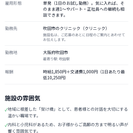
雇用形態
単発（1日のお試し勤務）。気に入れば、そ
のまま週1〜やパート・正社員への継続も相
談できます。
勤務先
吹田市のクリニック（クリニック）
施設名は、ご応募のあとに日程のご案内とあわせて
お伝えします。
勤務地
大阪府吹田市
最寄り駅: 吹田駅
報酬
時給1,850円＋交通費1,000円（1日あたり最
低10,250円）
施設の雰囲気
地域に根差した「架け橋」として、患者様との対話を大切にする
✓
温かい職場です。
内科と小児科があるため、お子様からご高齢の方まで明るい声が
✓
響く雰囲気です。