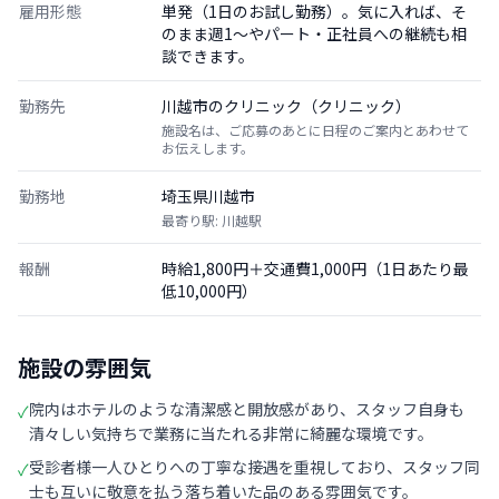
雇用形態
単発（1日のお試し勤務）。気に入れば、そ
のまま週1〜やパート・正社員への継続も相
談できます。
勤務先
川越市のクリニック（クリニック）
施設名は、ご応募のあとに日程のご案内とあわせて
お伝えします。
勤務地
埼玉県川越市
最寄り駅: 川越駅
報酬
時給1,800円＋交通費1,000円（1日あたり最
低10,000円）
施設の雰囲気
院内はホテルのような清潔感と開放感があり、スタッフ自身も
✓
清々しい気持ちで業務に当たれる非常に綺麗な環境です。
受診者様一人ひとりへの丁寧な接遇を重視しており、スタッフ同
✓
士も互いに敬意を払う落ち着いた品のある雰囲気です。