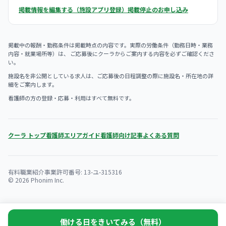
掲載情報を編集する（施設アプリ登録）
掲載停止のお申し込み
掲載中の報酬・勤務条件は掲載時点の内容です。実際の労働条件（勤務日時・業務
内容・就業場所等）は、 ご応募後にクーラからご案内する内容を必ずご確認くださ
い。
施設名を非公開としている求人は、ご応募後の日程調整の際に施設名・所在地の詳
細をご案内します。
看護師の方の登録・応募・利用はすべて無料です。
クーラ トップ
看護師エリアガイド
看護師向け記事
よくある質問
有料職業紹介事業許可番号: 13-ユ-315316
© 2026 Phonim Inc.
働ける日をきいてみる（無料）