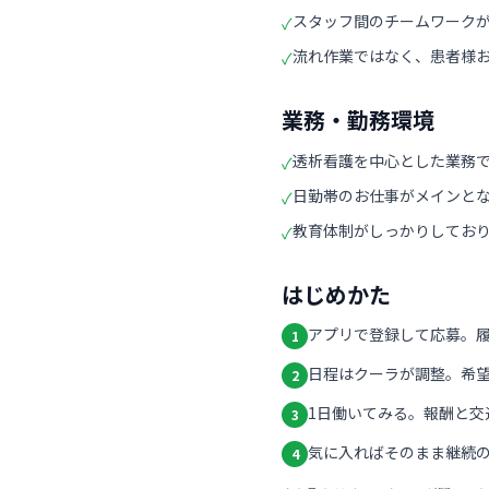
スタッフ間のチームワーク
✓
流れ作業ではなく、患者様
✓
業務・勤務環境
透析看護を中心とした業務
✓
日勤帯のお仕事がメインと
✓
教育体制がしっかりしてお
✓
はじめかた
アプリで登録して応募。
1
日程はクーラが調整。希
2
1日働いてみる。報酬と交
3
気に入ればそのまま継続の
4