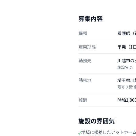
募集内容
職種
看護師（
雇用形態
単発（1
勤務先
川越市の
施設名は、
勤務地
埼玉県川
最寄り駅:
報酬
時給1,8
施設の雰囲気
地域に根差したアットホー
✓