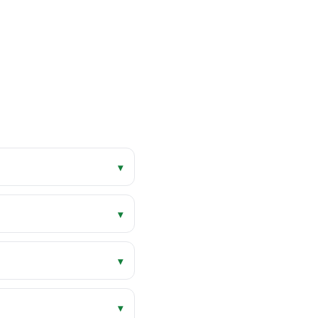
▾
▾
▾
▾