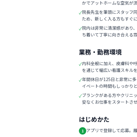
かでアットホームな空気が
院長先生を筆頭にスタッフ
✓
ため、新しく入る方もすぐ
院内は非常に清潔感があり
✓
ち着いて丁寧に向き合える
業務・勤務環境
内科全般に加え、皮膚科や
✓
を通じて幅広い看護スキル
年間休日が125日と非常に
✓
イベートの時間もしっかり
ブランクがある方やクリニ
✓
安なくお仕事をスタートさ
はじめかた
アプリで登録して応募。
1