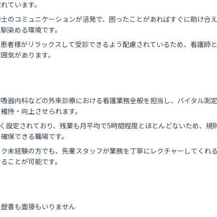
流れています。
同士のコミュニケーションが活発で、困ったことがあればすぐに助け合
に馴染める環境です。
、患者様がリラックスして受診できるよう配慮されているため、看護師と
雰囲気があります。
呼吸器内科などの外来診療における看護業務全般を担当し、バイタル測
を維持・向上させられます。
多く設定されており、残業も月平均で5時間程度とほとんどないため、規
と確保できる職場です。
ック未経験の方でも、先輩スタッフが業務を丁寧にレクチャーしてくれ
せることが可能です。
履歴書も面接もいりません