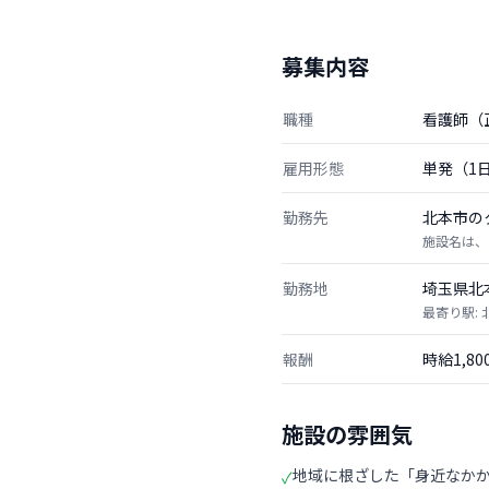
募集内容
職種
看護師（
雇用形態
単発（1
勤務先
北本市の
施設名は、
勤務地
埼玉県北
最寄り駅: 
報酬
時給1,8
施設の雰囲気
地域に根ざした「身近なか
✓