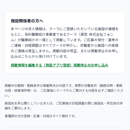
施設関係者の方へ
本ページの求人情報は、クーラにご登録いただいている施設の情報を
もとに、有料職業紹介事業者であるクーラ（運営: 株式会社フォニ
ム）が職業紹介の一環として掲載しています。ご応募の受付・選考の
ご連絡・日程調整はすべてクーラが仲介し、求職者から施設への直接
のご連絡は発生しません。掲載内容の修正、または掲載停止のお申し
込みはこちらから受け付けています。
掲載情報を編集する（施設アプリ登録）
掲載停止のお申し込み
掲載中の報酬・勤務条件は掲載時点の内容です。実際の労働条件（勤務日時・業務
内容・就業場所等）は、 ご応募後にクーラからご案内する内容を必ずご確認くださ
い。
施設名を非公開としている求人は、ご応募後の日程調整の際に施設名・所在地の詳
細をご案内します。
看護師の方の登録・応募・利用はすべて無料です。