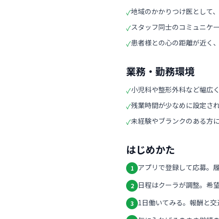
地域のかかりつけ医として
✓
スタッフ同士のコミュニケ
✓
患者様との心の距離が近く
✓
業務・勤務環境
小児科や整形外科など幅広
✓
残業時間が少なめに設定さ
✓
未経験やブランクのある方
✓
はじめかた
アプリで登録して応募。
1
日程はクーラが調整。希
2
1日働いてみる。報酬と交
3