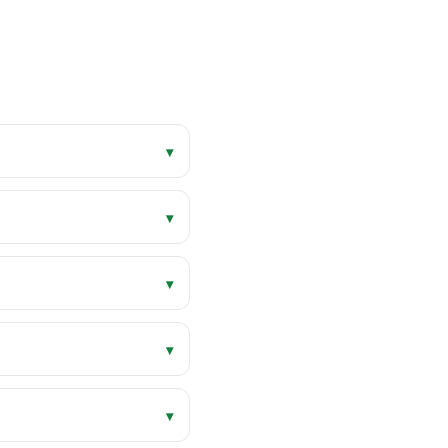
▾
▾
▾
▾
▾