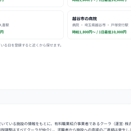
越谷市の病院
 久喜駅
病院 ・ 埼玉県越谷市 ・ 戸塚安行駅
0円
時給1,800円〜 / 1日最低10,000円
ている日を登録すると近くから探せます。
いている施設の情報をもとに、有料職業紹介事業者であるクーラ（運営: 株
日程調整はすべてクーラが仲介し、求職者から施設への直接のご連絡は発生し