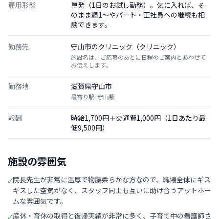
雇用形態
単発（1日のお試し勤務）。気に入れば、そ
のまま週1〜やパート・正社員への継続も相
談できます。
勤務先
守山市のクリニック（クリニック）
施設名は、ご応募のあとに日程のご案内とあわせて
お伝えします。
勤務地
滋賀県守山市
最寄り駅: 守山駅
報酬
時給1,700円＋交通費1,000円（1日あたり最
低9,500円）
施設の雰囲気
院長先生が非常に温厚で物腰柔らかな方なので、職場全体にギス
✓
ギスした空気がなく、スタッフ同士も互いに助け合うアットホー
ムな雰囲気です。
産休・育休の取得と復帰実績が非常に多く、子育て中の看護師さ
✓