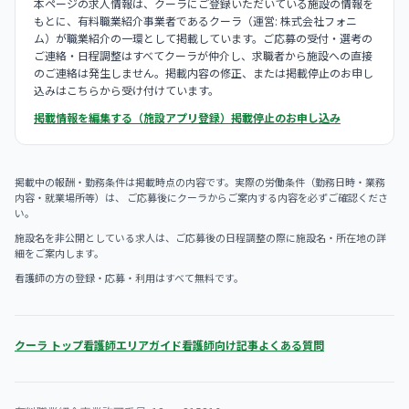
本ページの求人情報は、クーラにご登録いただいている施設の情報を
もとに、有料職業紹介事業者であるクーラ（運営: 株式会社フォニ
ム）が職業紹介の一環として掲載しています。ご応募の受付・選考の
ご連絡・日程調整はすべてクーラが仲介し、求職者から施設への直接
のご連絡は発生しません。掲載内容の修正、または掲載停止のお申し
込みはこちらから受け付けています。
掲載情報を編集する（施設アプリ登録）
掲載停止のお申し込み
掲載中の報酬・勤務条件は掲載時点の内容です。実際の労働条件（勤務日時・業務
内容・就業場所等）は、 ご応募後にクーラからご案内する内容を必ずご確認くださ
い。
施設名を非公開としている求人は、ご応募後の日程調整の際に施設名・所在地の詳
細をご案内します。
看護師の方の登録・応募・利用はすべて無料です。
クーラ トップ
看護師エリアガイド
看護師向け記事
よくある質問