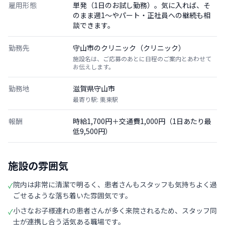
雇用形態
単発（1日のお試し勤務）。気に入れば、そ
のまま週1〜やパート・正社員への継続も相
談できます。
勤務先
守山市のクリニック（クリニック）
施設名は、ご応募のあとに日程のご案内とあわせて
お伝えします。
勤務地
滋賀県守山市
最寄り駅: 栗東駅
報酬
時給1,700円＋交通費1,000円（1日あたり最
低9,500円）
施設の雰囲気
院内は非常に清潔で明るく、患者さんもスタッフも気持ちよく過
✓
ごせるような落ち着いた雰囲気です。
小さなお子様連れの患者さんが多く来院されるため、スタッフ同
✓
士が連携し合う活気ある職場です。