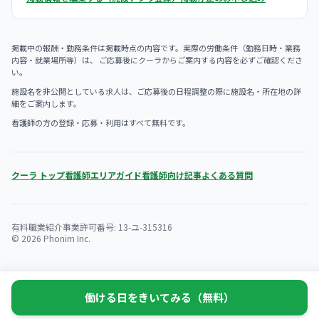
掲載中の報酬・勤務条件は掲載時点の内容です。実際の労働条件（勤務日時・業務
内容・就業場所等）は、 ご応募後にクーラからご案内する内容を必ずご確認くださ
い。
施設名を非公開としている求人は、ご応募後の日程調整の際に施設名・所在地の詳
細をご案内します。
看護師の方の登録・応募・利用はすべて無料です。
クーラ トップ
看護師エリアガイド
看護師向け記事
よくある質問
有料職業紹介事業許可番号: 13-ユ-315316
© 2026 Phonim Inc.
働ける日をきいてみる（無料）