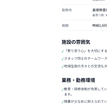
勤務地
島根県雲
最寄り駅: 
報酬
時給1,6
施設の雰囲気
「寄り添う心」を大切にす
✓
スタッフ同士のチームワー
✓
地域住民の方々との交流も
✓
業務・勤務環境
教育・研修体制が充実して
✓
ます。
残業が少なめに抑えられて
✓