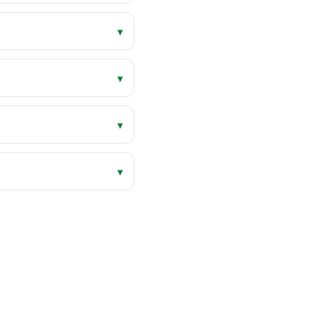
▾
▾
▾
▾